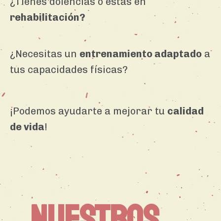
¿Tienes dolencias o estás en
rehabilitación?
¿Necesitas un
entrenamiento adaptado
a
tus capacidades físicas?
¡Podemos ayudarte a mejorar tu
calidad
de vida
!
NUESTROS