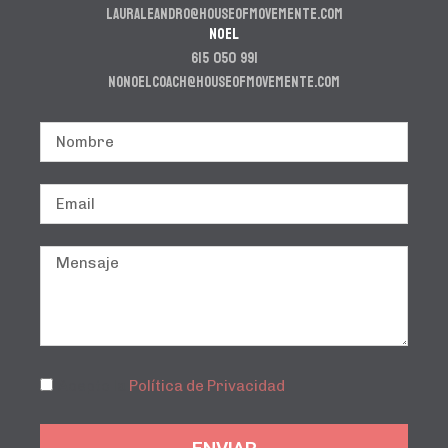
lauraleandro@houseofmovemente.com
NOEL
615 050 991
nonoelcoach@houseofmovemente.com
Acepto la
Política de Privacidad
.